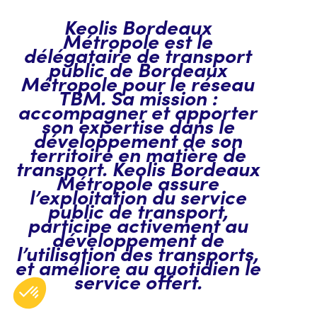
Keolis Bordeaux
Métropole est le
délégataire de transport
public de Bordeaux
Métropole pour le réseau
TBM. Sa mission :
accompagner et apporter
son expertise dans le
développement de son
territoire en matière de
transport. Keolis Bordeaux
Métropole assure
l’exploitation du service
public de transport,
participe activement au
développement de
l’utilisation des transports,
et améliore au quotidien le
service offert.