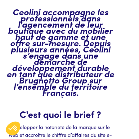
Ceolini accompagne les
professionnels dans
l'agencement de leur
boutique avec du mobilier
haut de gamme et une
offre sur-mesure. Depuis
plusieurs années, Ceolini
s’engage dans une
démarche de
développement durable
en tant que distributeur de
Brugnotto Group sur
l’ensemble du territoire
Français.
C'est quoi le brief ?
Développer la notoriété de la marque sur le
web et accroître le chiffre d’affaires du site e-