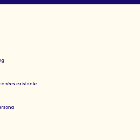
ng
onnées existante
persona