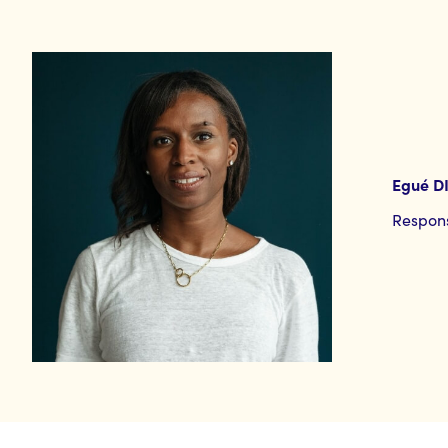
Egué 
Respons